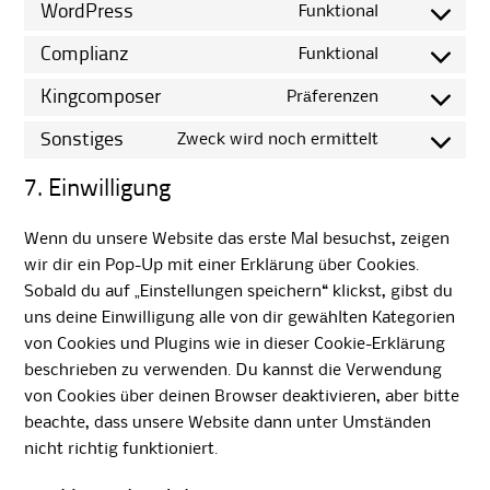
WordPress
Funktional
Consent
to
Complianz
Funktional
Consent
service
to
Kingcomposer
Präferenzen
wordpress
Consent
service
to
Sonstiges
Zweck wird noch ermittelt
complianz
Consent
service
to
kingcompose
7. Einwilligung
service
sonstiges
Wenn du unsere Website das erste Mal besuchst, zeigen
wir dir ein Pop-Up mit einer Erklärung über Cookies.
Sobald du auf „Einstellungen speichern“ klickst, gibst du
uns deine Einwilligung alle von dir gewählten Kategorien
von Cookies und Plugins wie in dieser Cookie-Erklärung
beschrieben zu verwenden. Du kannst die Verwendung
von Cookies über deinen Browser deaktivieren, aber bitte
beachte, dass unsere Website dann unter Umständen
nicht richtig funktioniert.